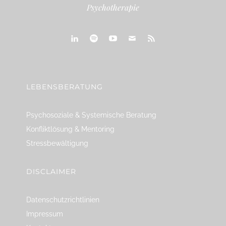
Psychotherapie
linkedin
spotify
youtube
mailto
feed
LEBENSBERATUNG
Psychosoziale & Systemische Beratung
Konfliktlösung & Mentoring
Stressbewältigung
DISCLAIMER
Datenschutzrichtlinien
Impressum