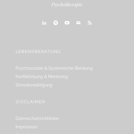
Psychotherapie
linkedin
spotify
youtube
mailto
feed
LEBENSBERATUNG
Psychosoziale & Systemische Beratung
Konfliktlösung & Mentoring
Stressbewältigung
DISCLAIMER
Datenschutzrichtlinien
Impressum