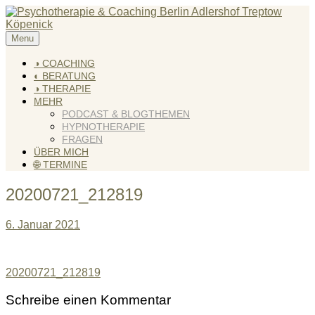
Skip
to
content
Menu
KREATIV & GELÖST
Andreas Scholz (HPP) Kreativ Coach & Heilpraktiker für
Psychotherapie
◑ COACHING
◐ BERATUNG
◑ THERAPIE
MEHR
PODCAST & BLOGTHEMEN
HYPNOTHERAPIE
FRAGEN
ÜBER MICH
🌐 TERMINE
20200721_212819
6. Januar 2021
Beitragsnavigation
20200721_212819
Schreibe einen Kommentar