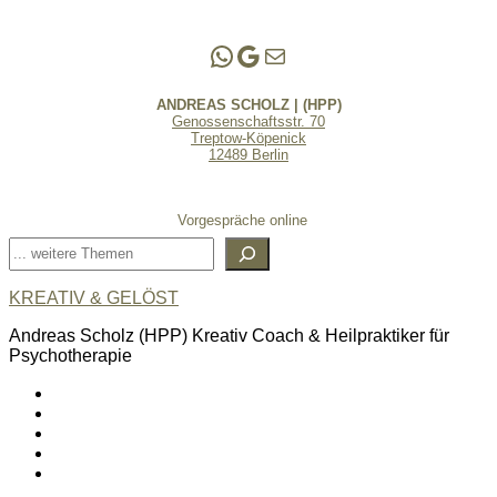
Andreas Scholz | (HPP)
Praxis Adlershof
E-Mail an mich ...
ANDREAS SCHOLZ | (HPP)
Genossenschaftsstr. 70
Treptow-Köpenick
12489 Berlin
Vorgespräche online
Suchen
KREATIV & GELÖST
Andreas Scholz (HPP) Kreativ Coach & Heilpraktiker für
Psychotherapie
linkedin
spotify
youtube
mailto
feed