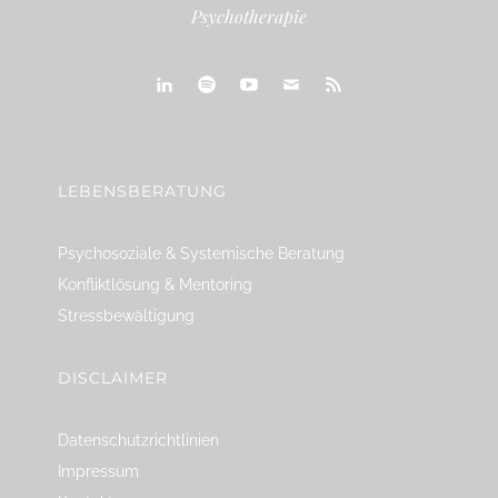
Psychotherapie
linkedin
spotify
youtube
mailto
feed
LEBENSBERATUNG
Psychosoziale & Systemische Beratung
Konfliktlösung & Mentoring
Stressbewältigung
DISCLAIMER
Datenschutzrichtlinien
Impressum