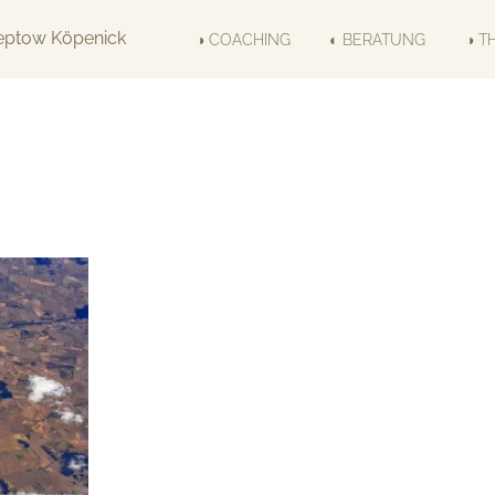
◑ COACHING
◐ BERATUNG
◑ T