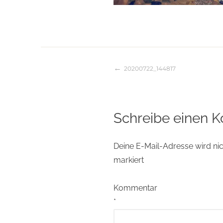
20200722_144817
Beitragsnaviga
Schreibe einen 
Deine E-Mail-Adresse wird nich
markiert
Kommentar
*