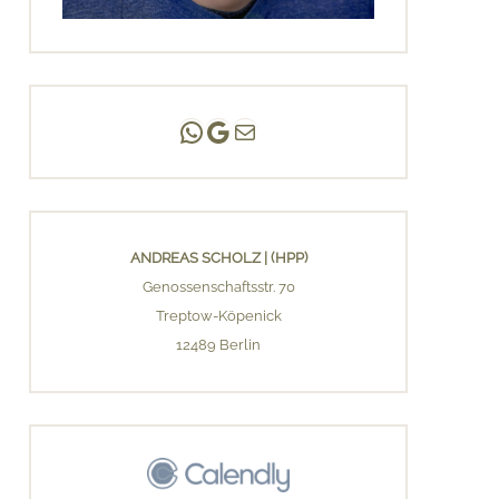
Andreas Scholz | (HPP)
Praxis Adlershof
E-Mail an mich ...
ANDREAS SCHOLZ | (HPP)
Genossenschaftsstr. 70
Treptow-Köpenick
12489 Berlin