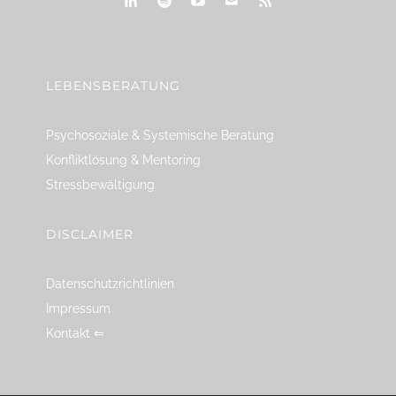
linkedin
spotify
youtube
mailto
feed
LEBENSBERATUNG
Psychosoziale & Systemische Beratung
Konfliktlösung & Mentoring
Stressbewältigung
DISCLAIMER
Datenschutzrichtlinien
Impressum
Kontakt ⇐