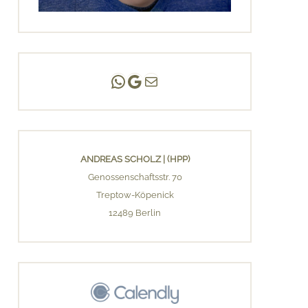
Andreas Scholz | (HPP)
Praxis Adlershof
E-Mail an mich ...
ANDREAS SCHOLZ | (HPP)
Genossenschaftsstr. 70
Treptow-Köpenick
12489 Berlin