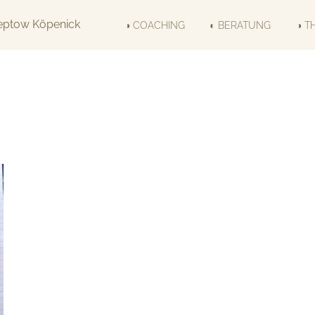
◑ COACHING
◐ BERATUNG
◑ T