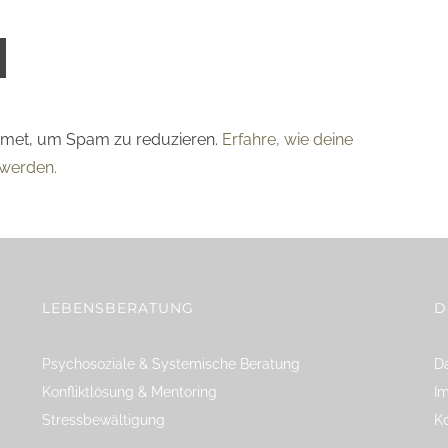
smet, um Spam zu reduzieren.
Erfahre, wie deine
werden.
LEBENSBERATUNG
D
Psychosoziale & Systemische Beratung
Da
Konfliktlösung & Mentoring
I
Stressbewältigung
K