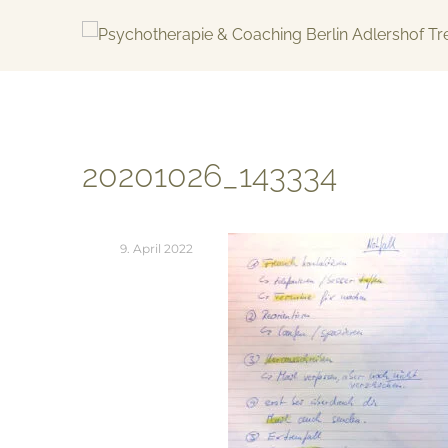
Skip
to
content
KREATIV & GELÖST
20201026_143334
9. April 2022