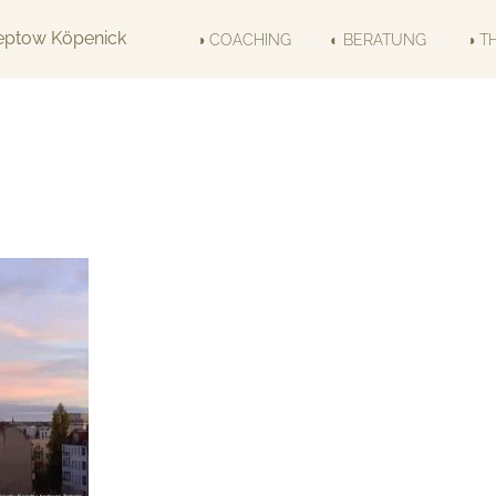
◑ COACHING
◐ BERATUNG
◑ T