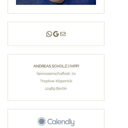
Andreas Scholz | (HPP)
Praxis Adlershof
E-Mail an mich ...
ANDREAS SCHOLZ | (HPP)
Genossenschaftsstr. 70
Treptow-Köpenick
12489 Berlin