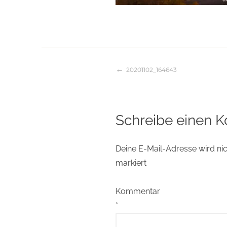
20201102_164643
Beitragsnaviga
Schreibe einen 
Deine E-Mail-Adresse wird nich
markiert
Kommentar
*