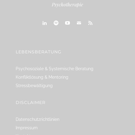
Psychotherapie
linkedin
spotify
youtube
mailto
feed
LEBENSBERATUNG
Psychosoziale & Systemische Beratung
Konfliktlösung & Mentoring
Stressbewältigung
DISCLAIMER
Datenschutzrichtlinien
Impressum