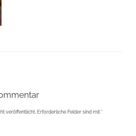
tion
Kommentar
t veröffentlicht.
Erforderliche Felder sind mit
*