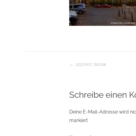
20201107_192058
Beitragsnaviga
Schreibe einen 
Deine E-Mail-Adresse wird nich
markiert