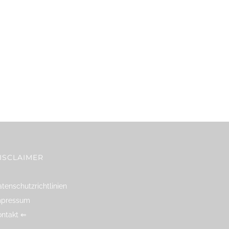
ISCLAIMER
tenschutzrichtlinien
mpressum
ontakt ⇐