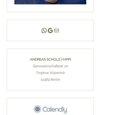
Andreas Scholz | (HPP)
Praxis Adlershof
E-Mail an mich ...
ANDREAS SCHOLZ | (HPP)
Genossenschaftsstr. 70
Treptow-Köpenick
12489 Berlin