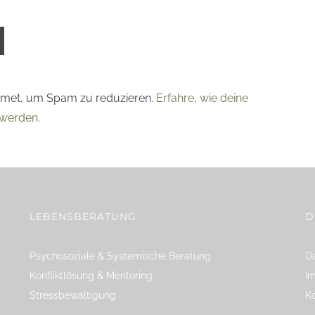
smet, um Spam zu reduzieren.
Erfahre, wie deine
werden.
LEBENSBERATUNG
D
Psychosoziale & Systemische Beratung
Da
Konfliktlösung & Mentoring
I
Stressbewältigung
K