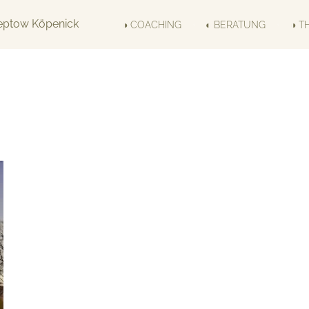
◑ COACHING
◐ BERATUNG
◑ T