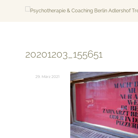
Skip
to
content
KREATIV & GELÖST
20201203_155651
29. März 2021