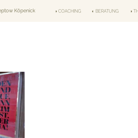
◑ COACHING
◐ BERATUNG
◑ T