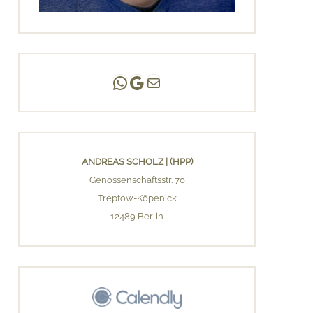
Andreas Scholz | (HPP)
Praxis Adlershof
E-Mail an mich ...
ANDREAS SCHOLZ | (HPP)
Genossenschaftsstr. 70
Treptow-Köpenick
12489 Berlin