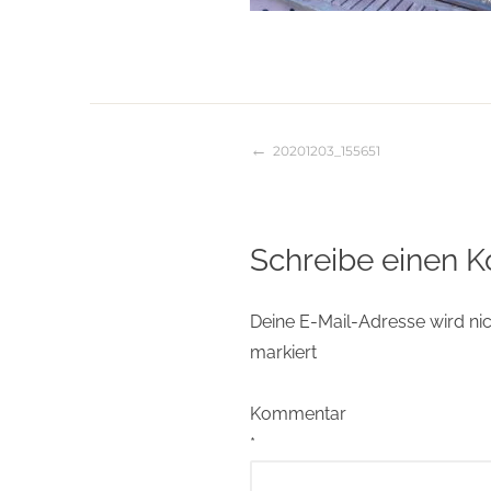
20201203_155651
Beitragsnaviga
Schreibe einen 
Deine E-Mail-Adresse wird nich
markiert
Kommentar
*