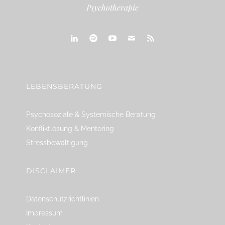
Psychotherapie
linkedin
spotify
youtube
mailto
feed
LEBENSBERATUNG
Psychosoziale & Systemische Beratung
Konfliktlösung & Mentoring
Stressbewältigung
DISCLAIMER
Datenschutzrichtlinien
Impressum