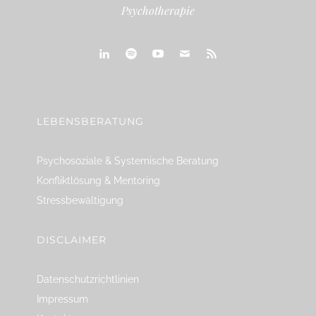
Psychotherapie
linkedin
spotify
youtube
mailto
feed
LEBENSBERATUNG
Psychosoziale & Systemische Beratung
Konfliktlösung & Mentoring
Stressbewältigung
DISCLAIMER
Datenschutzrichtlinien
Impressum