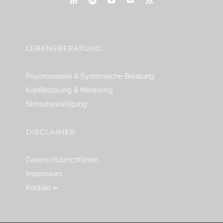
linkedin
spotify
youtube
mailto
feed
LEBENSBERATUNG
Psychosoziale & Systemische Beratung
Konfliktlösung & Mentoring
Stressbewältigung
DISCLAIMER
Datenschutzrichtlinien
Impressum
Kontakt ⇐