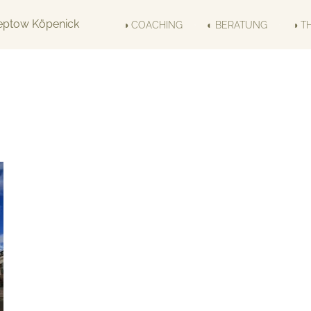
◑ COACHING
◐ BERATUNG
◑ T