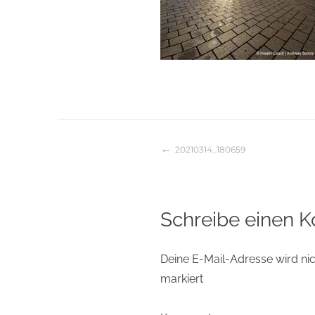
20210314_180659
Beitragsnaviga
Schreibe einen 
Deine E-Mail-Adresse wird nich
markiert