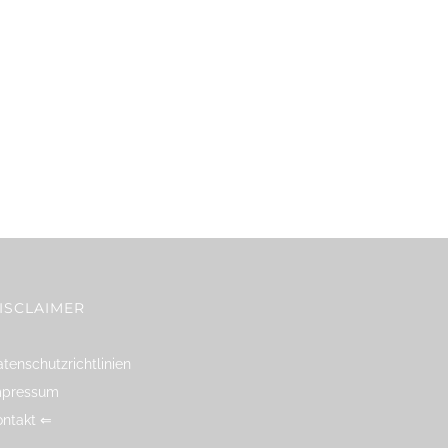
ISCLAIMER
tenschutzrichtlinien
mpressum
ontakt ⇐