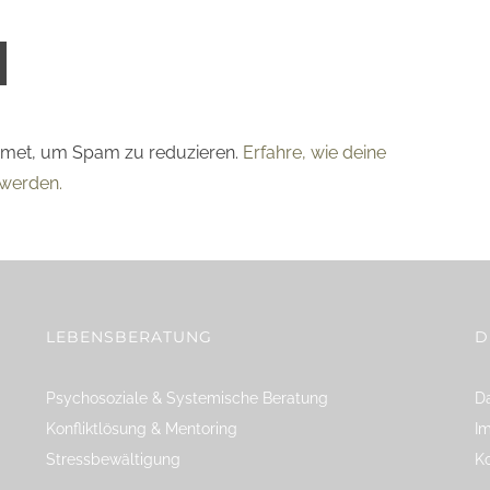
smet, um Spam zu reduzieren.
Erfahre, wie deine
werden.
LEBENSBERATUNG
D
Psychosoziale & Systemische Beratung
Da
Konfliktlösung & Mentoring
I
Stressbewältigung
K