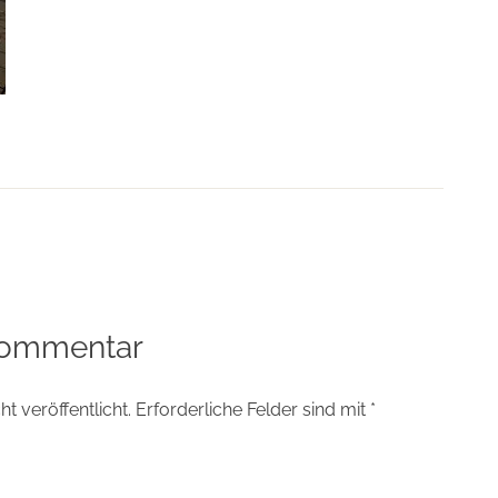
tion
Kommentar
t veröffentlicht.
Erforderliche Felder sind mit
*