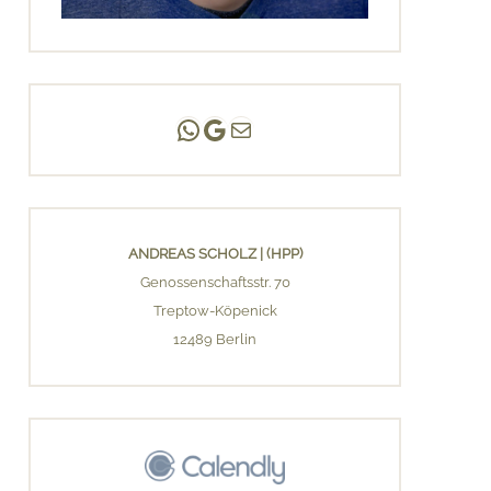
Andreas Scholz | (HPP)
Praxis Adlershof
E-Mail an mich ...
ANDREAS SCHOLZ | (HPP)
Genossenschaftsstr. 70
Treptow-Köpenick
12489 Berlin