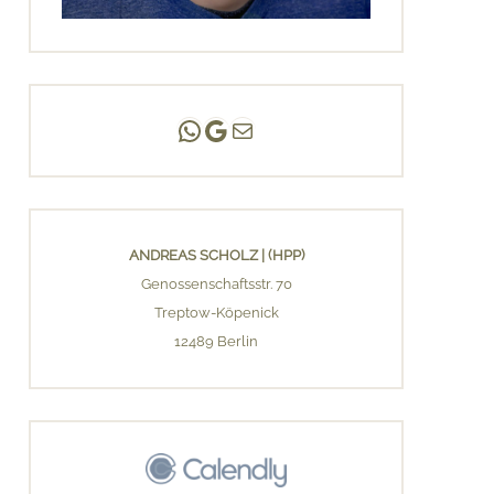
Andreas Scholz | (HPP)
Praxis Adlershof
E-Mail an mich ...
ANDREAS SCHOLZ | (HPP)
Genossenschaftsstr. 70
Treptow-Köpenick
12489 Berlin