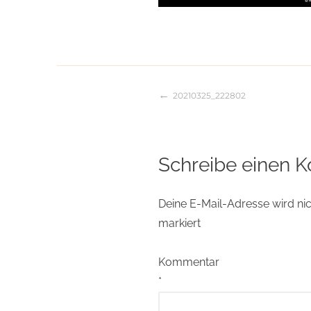
20210325_222802
Beitragsnaviga
Schreibe einen 
Deine E-Mail-Adresse wird nich
markiert
Kommentar
*