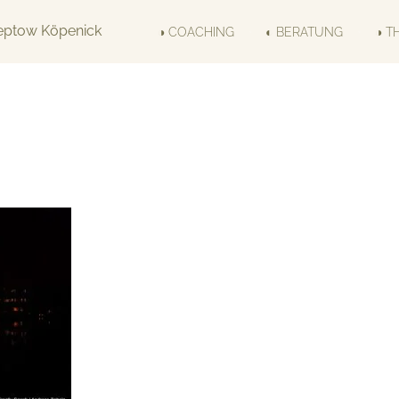
◑ COACHING
◐ BERATUNG
◑ T