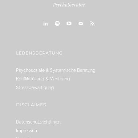
Psychotherapie
linkedin
spotify
youtube
mailto
feed
LEBENSBERATUNG
Psychosoziale & Systemische Beratung
Konfliktlösung & Mentoring
Stressbewältigung
DISCLAIMER
Datenschutzrichtlinien
Impressum