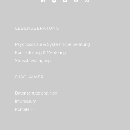
linkedin
spotify
youtube
mailto
feed
LEBENSBERATUNG
Psychosoziale & Systemische Beratung
Konfliktlösung & Mentoring
Stressbewältigung
DISCLAIMER
Datenschutzrichtlinien
Impressum
Kontakt ⇐