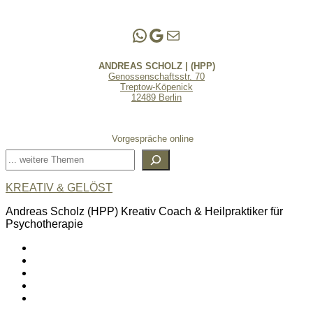
Andreas Scholz | (HPP)
Praxis Adlershof
E-Mail an mich ...
ANDREAS SCHOLZ | (HPP)
Genossenschaftsstr. 70
Treptow-Köpenick
12489 Berlin
Vorgespräche online
Suchen
KREATIV & GELÖST
Andreas Scholz (HPP) Kreativ Coach & Heilpraktiker für
Psychotherapie
linkedin
spotify
youtube
mailto
feed