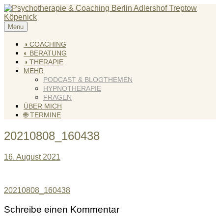
Skip
to
content
Menu
KREATIV & GELÖST
Andreas Scholz (HPP) Kreativ Coach & Heilpraktiker für
Psychotherapie
◑ COACHING
◐ BERATUNG
◑ THERAPIE
MEHR
PODCAST & BLOGTHEMEN
HYPNOTHERAPIE
FRAGEN
ÜBER MICH
🌐 TERMINE
20210808_160438
16. August 2021
Beitragsnavigation
20210808_160438
Schreibe einen Kommentar