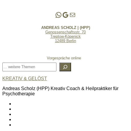
Andreas Scholz | (HPP)
Praxis Adlershof
E-Mail an mich ...
ANDREAS SCHOLZ | (HPP)
Genossenschaftsstr. 70
Treptow-Köpenick
12489 Berlin
Vorgespräche online
Suchen
KREATIV & GELÖST
Andreas Scholz (HPP) Kreativ Coach & Heilpraktiker für
Psychotherapie
linkedin
spotify
youtube
mailto
feed