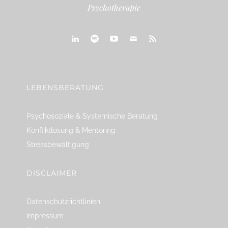
Psychotherapie
linkedin
spotify
youtube
mailto
feed
LEBENSBERATUNG
Psychosoziale & Systemische Beratung
Konfliktlösung & Mentoring
Stressbewältigung
DISCLAIMER
Datenschutzrichtlinien
Impressum