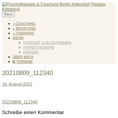
Skip
to
content
Menu
KREATIV & GELÖST
Andreas Scholz (HPP) Kreativ Coach & Heilpraktiker für
Psychotherapie
◑ COACHING
◐ BERATUNG
◑ THERAPIE
MEHR
PODCAST & BLOGTHEMEN
HYPNOTHERAPIE
FRAGEN
ÜBER MICH
🌐 TERMINE
20210809_112340
16. August 2021
Beitragsnavigation
20210809_112340
Schreibe einen Kommentar