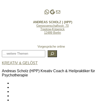
Andreas Scholz | (HPP)
Praxis Adlershof
E-Mail an mich ...
ANDREAS SCHOLZ | (HPP)
Genossenschaftsstr. 70
Treptow-Köpenick
12489 Berlin
Vorgespräche online
Suchen
KREATIV & GELÖST
Andreas Scholz (HPP) Kreativ Coach & Heilpraktiker für
Psychotherapie
linkedin
spotify
youtube
mailto
feed