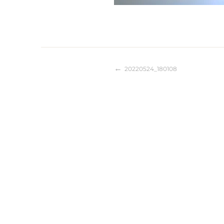
20220524_180108
Beitragsnaviga