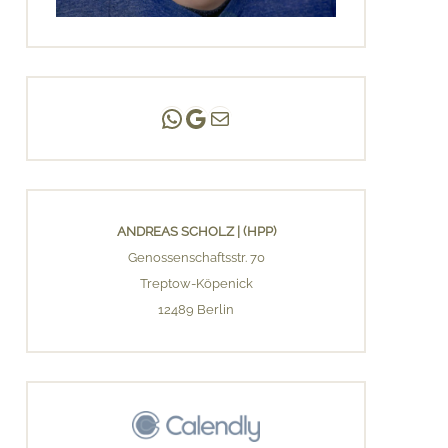
Andreas Scholz | (HPP)
Praxis Adlershof
E-Mail an mich ...
ANDREAS SCHOLZ | (HPP)
Genossenschaftsstr. 70
Treptow-Köpenick
12489 Berlin