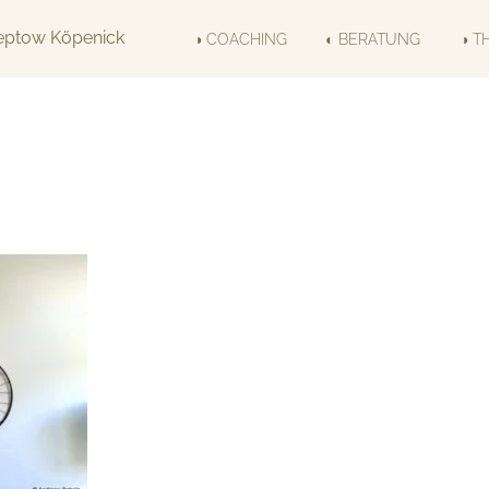
◑ COACHING
◐ BERATUNG
◑ T