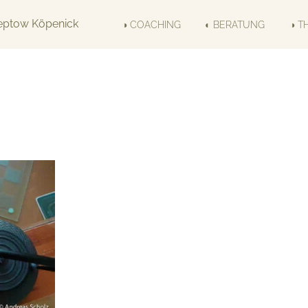
◑ COACHING
◐ BERATUNG
◑ T