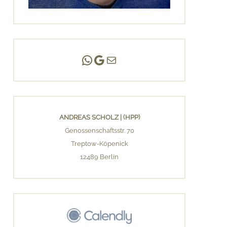
Andreas Scholz | (HPP)
Praxis Adlershof
E-Mail an mich ...
ANDREAS SCHOLZ | (HPP)
Genossenschaftsstr. 70
Treptow-Köpenick
12489 Berlin