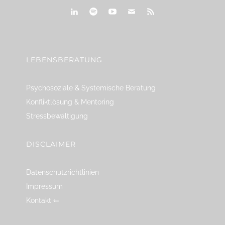
linkedin
spotify
youtube
mailto
feed
LEBENSBERATUNG
Psychosoziale & Systemische Beratung
Konfliktlösung & Mentoring
Stressbewältigung
DISCLAIMER
Datenschutzrichtlinien
Impressum
Kontakt ⇐