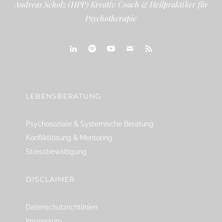
Andreas Scholz (HPP) Kreativ Coach & Heilpraktiker für
Psychotherapie
linkedin
spotify
youtube
mailto
feed
LEBENSBERATUNG
Psychosoziale & Systemische Beratung
Konfliktlösung & Mentoring
Stressbewältigung
DISCLAIMER
Datenschutzrichtlinien
Impressum