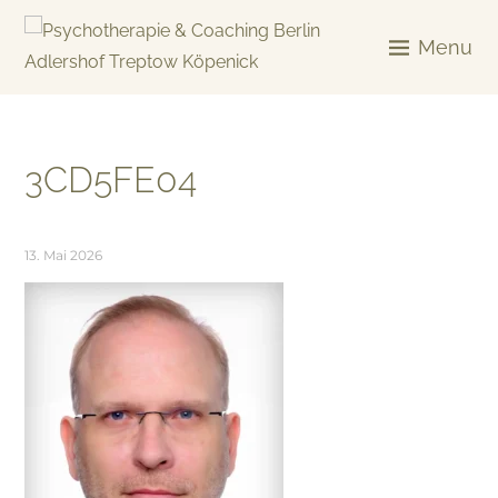
Skip
to
Menu
content
KREATIV & GELÖST
3CD5FE04
13. Mai 2026