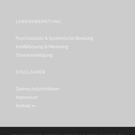
linkedin
spotify
youtube
mailto
feed
LEBENSBERATUNG
Psychosoziale & Systemische Beratung
Konfliktlösung & Mentoring
Stressbewältigung
DISCLAIMER
Datenschutzrichtlinien
Impressum
Kontakt ⇐