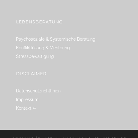
linkedin
spotify
youtube
mailto
feed
LEBENSBERATUNG
Psychosoziale & Systemische Beratung
Konfliktlösung & Mentoring
Stressbewältigung
DISCLAIMER
Datenschutzrichtlinien
Impressum
Kontakt ⇐