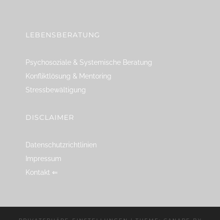
linkedin
spotify
youtube
mailto
feed
LEBENSBERATUNG
Psychosoziale & Systemische Beratung
Konfliktlösung & Mentoring
Stressbewältigung
DISCLAIMER
Datenschutzrichtlinien
Impressum
Kontakt ⇐