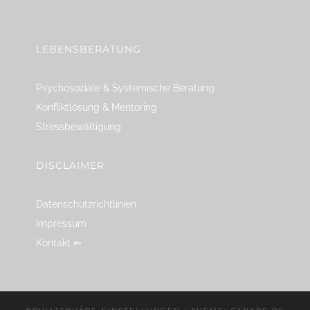
linkedin
spotify
youtube
mailto
feed
LEBENSBERATUNG
Psychosoziale & Systemische Beratung
Konfliktlösung & Mentoring
Stressbewältigung
DISCLAIMER
Datenschutzrichtlinien
Impressum
Kontakt ⇐