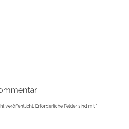
tion
Kommentar
t veröffentlicht.
Erforderliche Felder sind mit
*