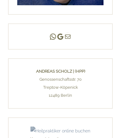
Andreas Scholz | (HPP)
Praxis Adlershof
E-Mail an mich ...
ANDREAS SCHOLZ | (HPP)
Genossenschaftsstr. 70
Treptow-Köpenick
12489 Berlin