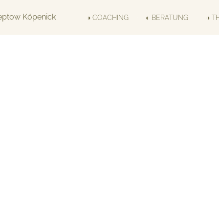
◑ COACHING
◐ BERATUNG
◑ T