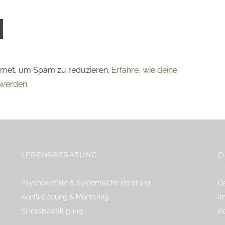
smet, um Spam zu reduzieren.
Erfahre, wie deine
werden.
LEBENSBERATUNG
D
Psychosoziale & Systemische Beratung
Da
Konfliktlösung & Mentoring
I
Stressbewältigung
K