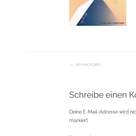
661-IMGP2891
Beitragsnaviga
Schreibe einen 
Deine E-Mail-Adresse wird nich
markiert