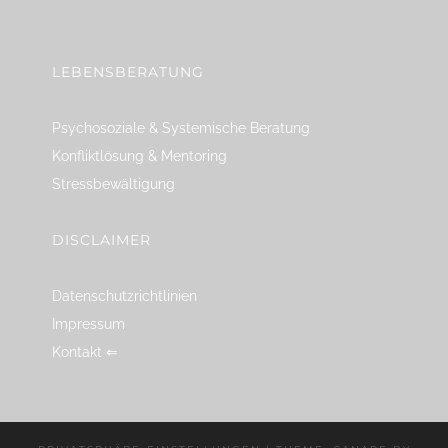
linkedin
spotify
youtube
mailto
feed
LEBENSBERATUNG
Psychosoziale & Systemische Beratung
Konfliktlösung & Mentoring
Stressbewältigung
DISCLAIMER
Datenschutzrichtlinien
Impressum
Kontakt ⇐