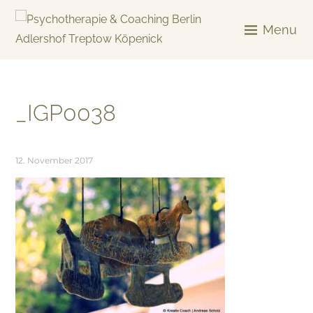
Skip
to
Menu
content
KREATIV & GELÖST
_IGP0038
12. November 2017