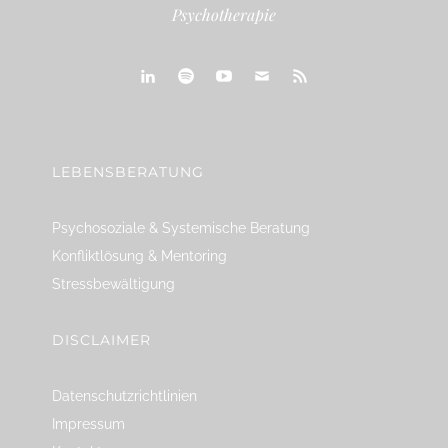
Psychotherapie
linkedin
spotify
youtube
mailto
feed
LEBENSBERATUNG
Psychosoziale & Systemische Beratung
Konfliktlösung & Mentoring
Stressbewältigung
DISCLAIMER
Datenschutzrichtlinien
Impressum