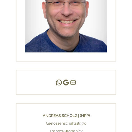
Andreas Scholz | (HPP)
Praxis Adlershof
E-Mail an mich ...
ANDREAS SCHOLZ | (HPP)
Genossenschaftsstr. 70
Treptow-Köpenick