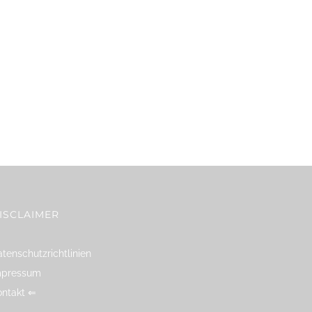
ISCLAIMER
tenschutzrichtlinien
mpressum
ontakt ⇐