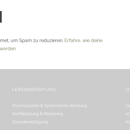
smet, um Spam zu reduzieren.
Erfahre, wie deine
werden.
LEBENSBERATUNG
D
Psychosoziale & Systemische Beratung
Da
Konfliktlösung & Mentoring
I
Stressbewältigung
K