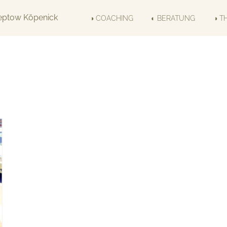
◑ COACHING
◐ BERATUNG
◑ T