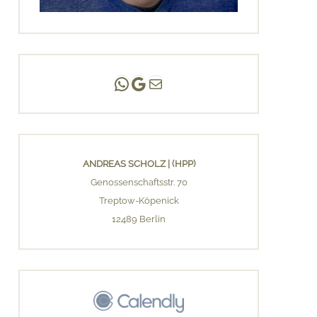
Andreas Scholz | (HPP)
Praxis Adlershof
E-Mail an mich ...
ANDREAS SCHOLZ | (HPP)
Genossenschaftsstr. 70
Treptow-Köpenick
12489 Berlin