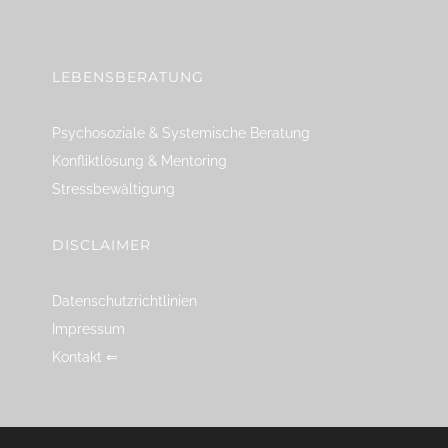
linkedin
spotify
youtube
mailto
feed
LEBENSBERATUNG
Psychosoziale & Systemische Beratung
Konfliktlösung & Mentoring
Stressbewältigung
DISCLAIMER
Datenschutzrichtlinien
Impressum
Kontakt ⇐