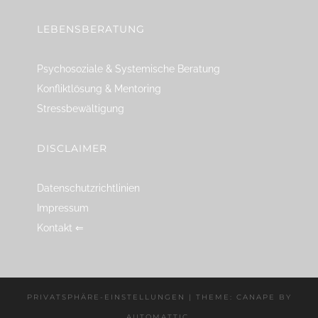
LEBENSBERATUNG
Psychosoziale & Systemische Beratung
Konfliktlösung & Mentoring
Stressbewältigung
DISCLAIMER
Datenschutzrichtlinien
Impressum
Kontakt ⇐
PRIVATSPHÄRE-EINSTELLUNGEN
|
THEME: CANAPE BY
AUTOMATTIC
.