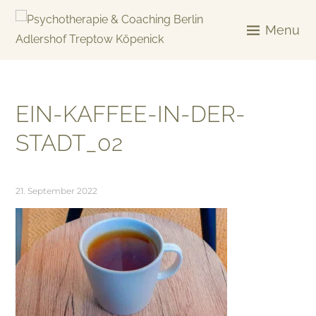
Skip
to
Menu
content
KREATIV & GELÖST
EIN-KAFFEE-IN-DER-
STADT_02
21. September 2022