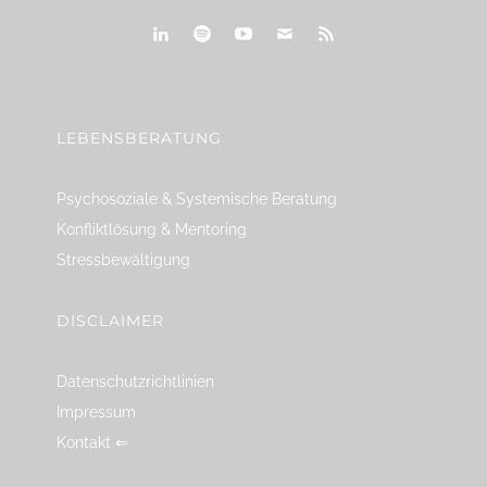
linkedin
spotify
youtube
mailto
feed
LEBENSBERATUNG
Psychosoziale & Systemische Beratung
Konfliktlösung & Mentoring
Stressbewältigung
DISCLAIMER
Datenschutzrichtlinien
Impressum
Kontakt ⇐