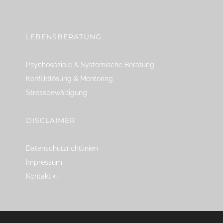
linkedin
spotify
youtube
mailto
feed
LEBENSBERATUNG
Psychosoziale & Systemische Beratung
Konfliktlösung & Mentoring
Stressbewältigung
DISCLAIMER
Datenschutzrichtlinien
Impressum
Kontakt ⇐