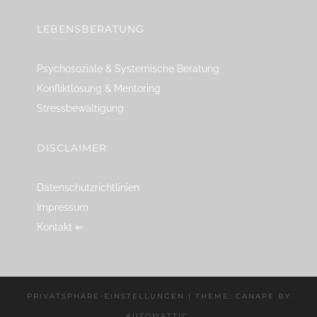
LEBENSBERATUNG
Psychosoziale & Systemische Beratung
Konfliktlösung & Mentoring
Stressbewältigung
DISCLAIMER
Datenschutzrichtlinien
Impressum
Kontakt ⇐
PRIVATSPHÄRE-EINSTELLUNGEN
|
THEME: CANAPE BY
AUTOMATTIC
.