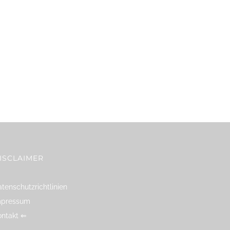
ISCLAIMER
tenschutzrichtlinien
mpressum
ontakt ⇐