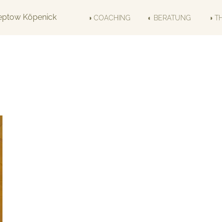
◑ COACHING
◐ BERATUNG
◑ T