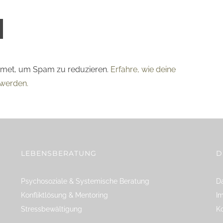
smet, um Spam zu reduzieren.
Erfahre, wie deine
werden.
LEBENSBERATUNG
D
Psychosoziale & Systemische Beratung
Da
Konfliktlösung & Mentoring
I
Stressbewältigung
K