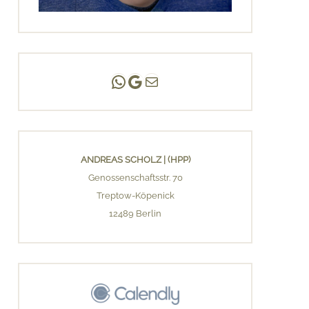
Andreas Scholz | (HPP)
Praxis Adlershof
E-Mail an mich ...
ANDREAS SCHOLZ | (HPP)
Genossenschaftsstr. 70
Treptow-Köpenick
12489 Berlin