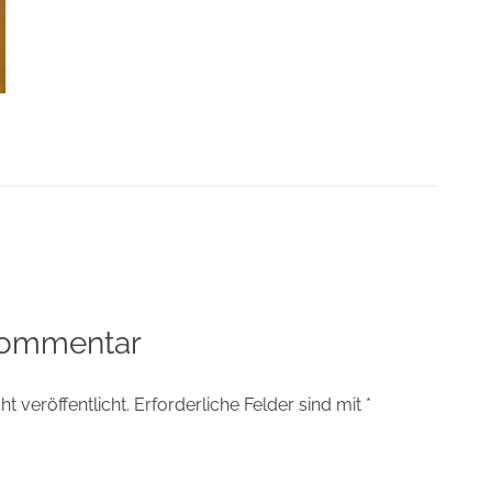
tion
Kommentar
t veröffentlicht.
Erforderliche Felder sind mit
*