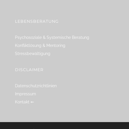
linkedin
spotify
youtube
mailto
feed
LEBENSBERATUNG
Psychosoziale & Systemische Beratung
Konfliktlösung & Mentoring
Stressbewältigung
DISCLAIMER
Datenschutzrichtlinien
Impressum
Kontakt ⇐