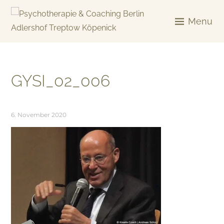
Skip
to
Menu
content
KREATIV & GELÖST
GYSI_02_006
6. November 2020