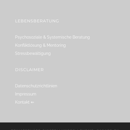
linkedin
spotify
youtube
mailto
feed
LEBENSBERATUNG
Psychosoziale & Systemische Beratung
Konfliktlösung & Mentoring
Stressbewältigung
DISCLAIMER
Datenschutzrichtlinien
Impressum
Kontakt ⇐