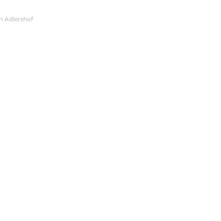
n Adlershof
tion