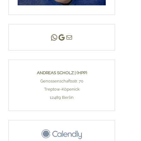
Andreas Scholz | (HPP)
Praxis Adlershof
E-Mail an mich ...
ANDREAS SCHOLZ | (HPP)
Genossenschaftsstr. 70
Treptow-Köpenick
12489 Berlin