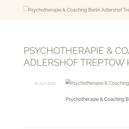
Skip
to
content
KREATIV & GELÖST
PSYCHOTHERAPIE & CO
ADLERSHOF TREPTOW 
16. Juni 2025
Psychotherapie & Coaching B