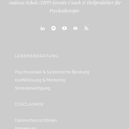
Andreas Scholz (HPP) Kreativ Coach & Heilpraktiker für
Psychotherapie
linkedin
spotify
youtube
mailto
feed
LEBENSBERATUNG
Psychosoziale & Systemische Beratung
Konfliktlösung & Mentoring
Stressbewältigung
DISCLAIMER
Datenschutzrichtlinien
Impressum