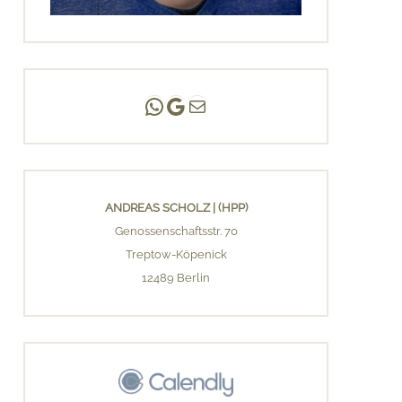
Andreas Scholz | (HPP)
Praxis Adlershof
E-Mail an mich ...
ANDREAS SCHOLZ | (HPP)
Genossenschaftsstr. 70
Treptow-Köpenick
12489 Berlin