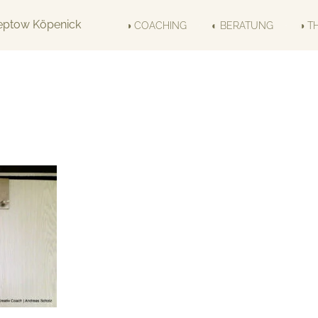
◑ COACHING
◐ BERATUNG
◑ T