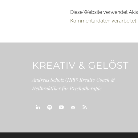
Diese Website verwendet Aki
Kommentardaten verarbeitet 
KREATIV & GELÖST
Andreas Scholz (HPP) Kreativ Coach &
Heilpraktiker für Psychotherapie
linkedin
spotify
youtube
mailto
feed