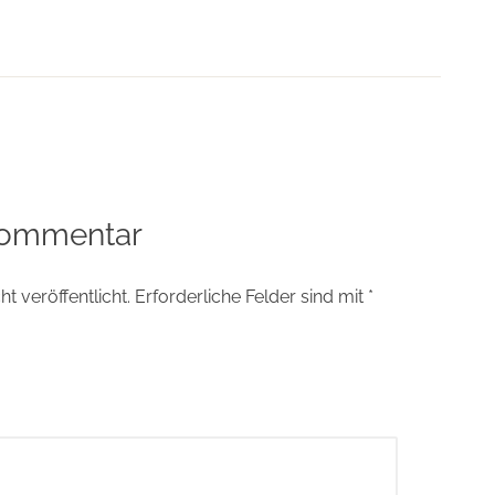
tion
Kommentar
t veröffentlicht.
Erforderliche Felder sind mit
*