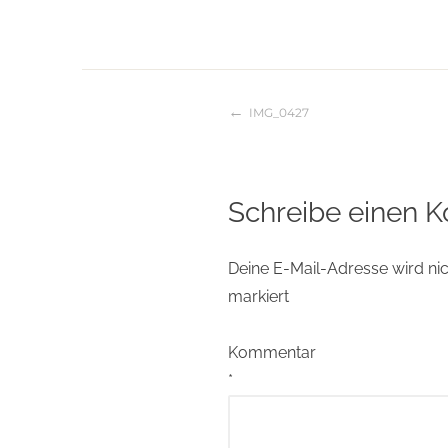
IMG_0427
Beitragsnaviga
Schreibe einen 
Deine E-Mail-Adresse wird nich
markiert
Kommentar
*