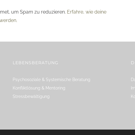
smet, um Spam zu reduzieren.
Erfahre, wie deine
werden.
LEBENSBERATUNG
D
Psychosoziale & Systemische Beratung
Da
Konfliktlösung & Mentoring
I
Stressbewältigung
K