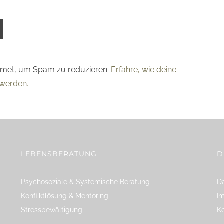
smet, um Spam zu reduzieren.
Erfahre, wie deine
werden.
LEBENSBERATUNG
D
Psychosoziale & Systemische Beratung
Da
Konfliktlösung & Mentoring
I
Stressbewältigung
K