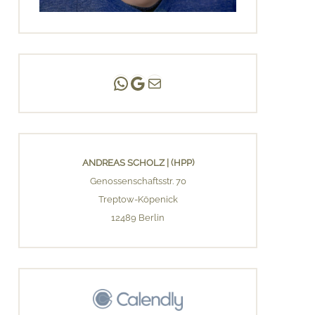
Andreas Scholz | (HPP)
Praxis Adlershof
E-Mail an mich ...
ANDREAS SCHOLZ | (HPP)
Genossenschaftsstr. 70
Treptow-Köpenick
12489 Berlin