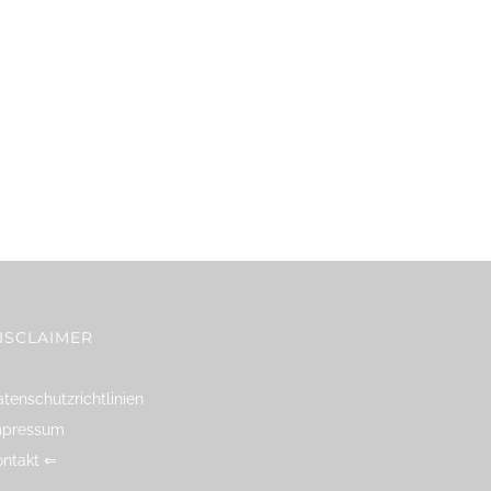
ISCLAIMER
tenschutzrichtlinien
mpressum
ontakt ⇐