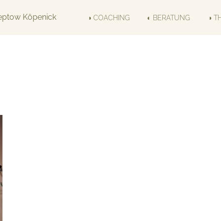
◑ COACHING
◐ BERATUNG
◑ T