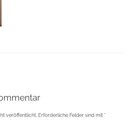
tion
Kommentar
t veröffentlicht.
Erforderliche Felder sind mit
*