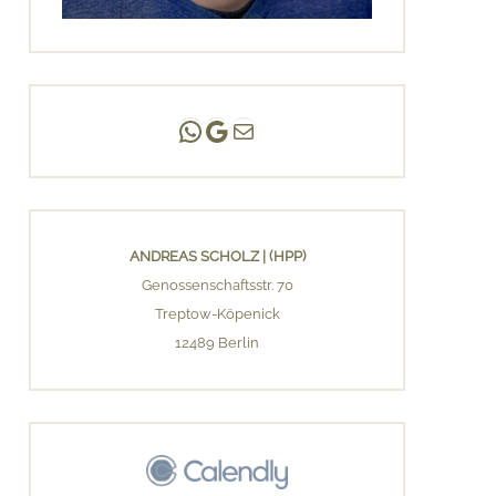
Andreas Scholz | (HPP)
Praxis Adlershof
E-Mail an mich ...
ANDREAS SCHOLZ | (HPP)
Genossenschaftsstr. 70
Treptow-Köpenick
12489 Berlin