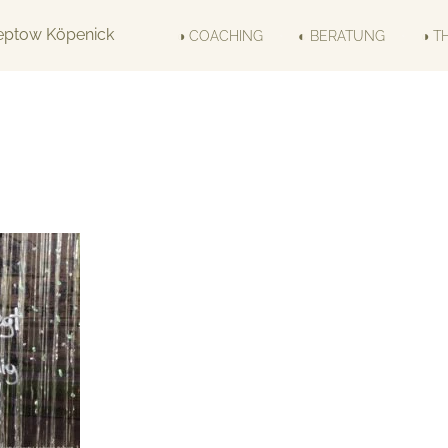
◑ COACHING
◐ BERATUNG
◑ T