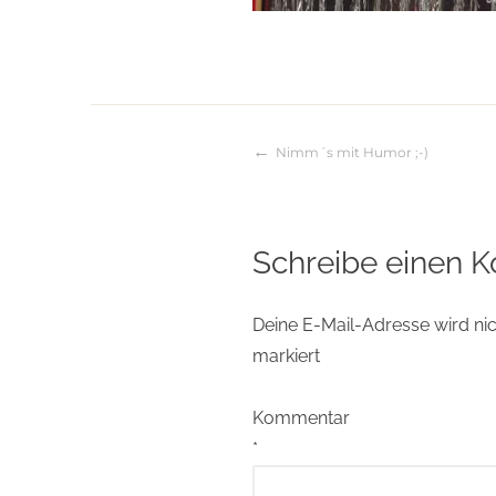
Nimm´s mit Humor ;-)
Beitragsnaviga
Schreibe einen 
Deine E-Mail-Adresse wird nich
markiert
Kommentar
*