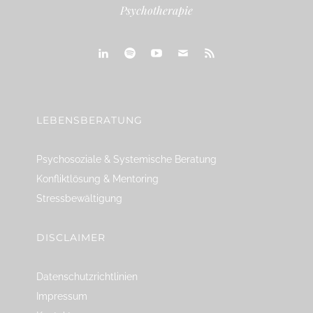
Psychotherapie
linkedin
spotify
youtube
mailto
feed
LEBENSBERATUNG
Psychosoziale & Systemische Beratung
Konfliktlösung & Mentoring
Stressbewältigung
DISCLAIMER
Datenschutzrichtlinien
Impressum