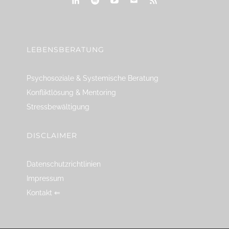
linkedin
spotify
youtube
mailto
feed
LEBENSBERATUNG
Psychosoziale & Systemische Beratung
Konfliktlösung & Mentoring
Stressbewältigung
DISCLAIMER
Datenschutzrichtlinien
Impressum
Kontakt ⇐